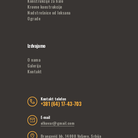
Konstrukcije za hale
Krovne konstrukcije
Nadstrešnice od leksana
Ograde
Izdvajamo
O nama
Galerija
Kontakt
Kontakt telefon
+381 (64) 17-43-703
E-mail
elkovar@gmail.com
Brangović bb, 14000 Valjevo, Srbija