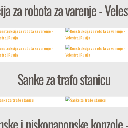
ja za robota za varenje - Veles
Sanke za trafo stanicu
ske i niskonaponske konzole - 