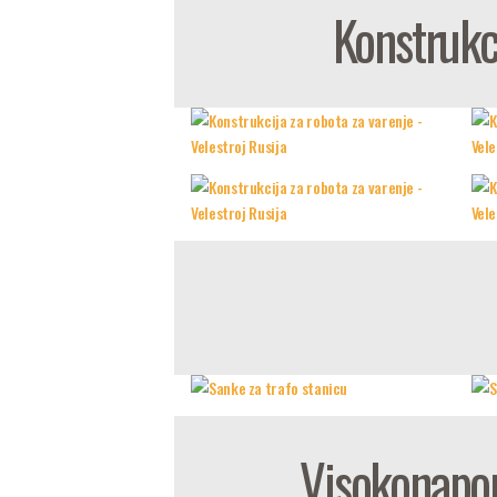
Konstrukci
Visokonapon