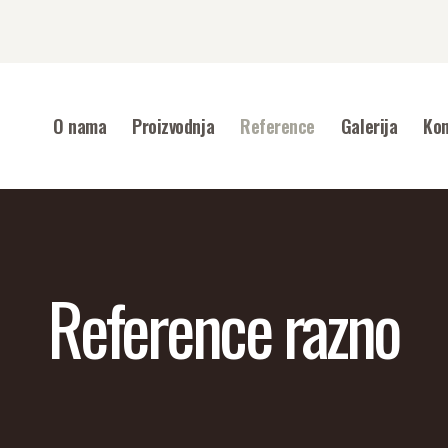
O NAMA
PROIZVODNJA
REFERENCE
O nama
Proizvodnja
Reference
Galerija
Kon
GALERIJA
KONTAKT
Reference razno